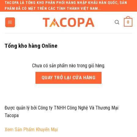
Skip
TACOPA LÀ TỔNG KHO PHÂN PHỐI HÀNG NHẬP KHẨU HÀN QUỐC, SẢN
PHẨM ĐÃ CÓ MẶT TRÊN CÁC TỈNH THÀNH VIỆT NAM...
to
content
0
Tìm
Tổng kho hàng Online
kiếm:
Chưa có sản phẩm nào trong giỏ hàng.
QUAY TRỞ LẠI CỬA HÀNG
Được quản lý bởi Công ty TNHH Công Nghệ Và Thương Mại
Tacopa
Xem Sản Phẩm Khuyến Mại