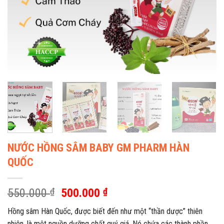
NƯỚC HỒNG SÂM BABY GM PHARM HÀN
QUỐC
Giá
Giá
550.000
₫
500.000
₫
gốc
hiện
Hồng sâm Hàn Quốc, được biết đến như một “thần dược” thiên
là:
tại
nhiên, là một nguồn dưỡng chất quý giá. Nó chứa các thành phần