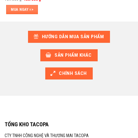
gốc
hiện
hạng
5.00
là:
tại
5 sao
MUA NGAY =>
139.000 ₫.
là:
135.000 ₫.
HƯỚNG DẪN MUA SẢN PHẨM
SẢN PHẨM KHÁC
CHÍNH SÁCH
TỔNG KHO TACOPA
CTY TNHH CÔNG NGHỆ VÀ THƯƠNG MAI TACOPA