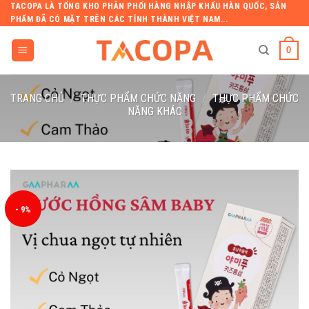
Skip
TACOPA LÀ TỔNG KHO PHÂN PHỐI HÀNG NHẬP KHẨU HÀN QUỐC, SẢN
PHẨM ĐÃ CÓ MẶT TRÊN CÁC TỈNH THÀNH VIỆT NAM...
to
content
0
Tìm
TRANG CHỦ
/
THỰC PHẨM CHỨC NĂNG
/
THỰC PHẨM CHỨC
kiếm:
NĂNG KHÁC
- 9%