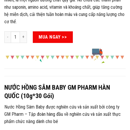
550.000 ₫.
là:
như saponin, amino acid, vitamin và khoáng chất, giúp tăng cường
500.000 ₫.
hệ miễn dịch, cải thiện tuần hoàn máu và cung cấp năng lượng cho
cơ thể.
NƯỚC HỒNG SÂM BABY GM PHARM HÀN QUỐC số lượng
MUA NGAY >>
NƯỚC HỒNG SÂM BABY GM PHARM HÀN
QUỐC (10g*30 Gói)
Nước Hồng Sâm Baby được nghiên cứu và sản xuất bởi công ty
GM Pharm – Tập đoàn hàng đầu về nghiên cứu và sản xuất thực
phẩm chức năng dành cho bé